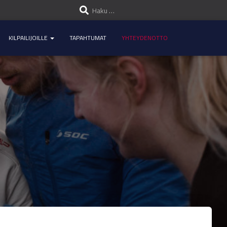
H
Haku …
a
KILPAILIJOILLE
TAPAHTUMAT
YHTEYDENOTTO
k
u
: