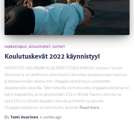
HARRASTAJILLE
KOULUTUKSET
UUTISET
Koulutuskevät 2022 käynnistyy!
YHTEISTYÖ LIIKUNNAN ALUEJÄRJESTÖJEN KANSSA Suomen Street
Workout ry on aloittanut yhteistyön Liikunnan aluejärjestöjen kanssa
ja tarjoaa kevään aikana mm. ohjaajakoulutuksia jo useamman
aluejärjestön alueella. Tällä hetkellä varmistuneita ohjaajakoulutuksia on
kaksi kappaletta, ja ne järjestetään ESLi:n (Etelä-Savon Liikunta ry)
sekä EKLU:n (Etelä-Karjalan Liikunta ja Urheilu ry) alueilla.
Ohjaajakoulutukset on tarkoitettu alueella
Read more…
By
Tomi Vuorinen
,
4 vuotta
ago