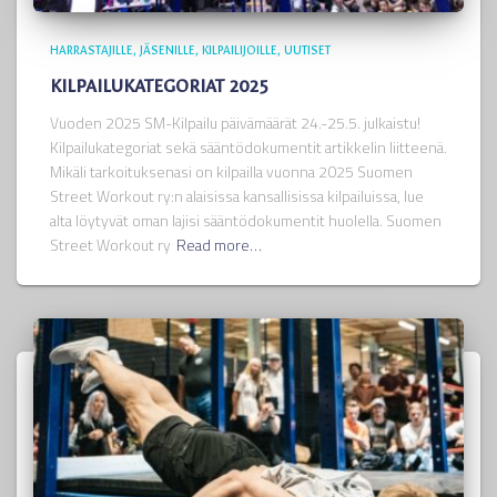
HARRASTAJILLE
JÄSENILLE
KILPAILIJOILLE
UUTISET
KILPAILUKATEGORIAT 2025
Vuoden 2025 SM-Kilpailu päivämäärät 24.-25.5. julkaistu!
Kilpailukategoriat sekä sääntödokumentit artikkelin liitteenä.
Mikäli tarkoituksenasi on kilpailla vuonna 2025 Suomen
Street Workout ry:n alaisissa kansallisissa kilpailuissa, lue
alta löytyvät oman lajisi sääntödokumentit huolella. Suomen
Street Workout ry
Read more…