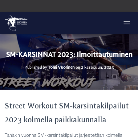
T
O
G
G
L
SM-KARSINNAT 2023: Ilmoittautuminen
E
N
Published by
Tomi Vuorinen
on
2 kesäkuun, 2023
A
V
I
G
A
T
I
Street Workout SM-karsintakilpailut
O
N
2023 kolmella paikkakunnalla
Tänäkin vuonna SM-karsintakilpailut järjestetään kolmella