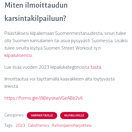
Miten ilmoittaudun
karsintakilpailuun?
Päästäksesi kilpailemaan Suomenmestaruudesta, sinun tulee
olla Suomen kansalainen tai asua pysyvästi Suomessa. Lisäksi
tulee sinulta löytyä Suomen Street Workout ry:n
kilpailulisenssi
.
Lue lisää vuoden 2023 kilpailukategorioista
tästä
.
Ilmoittautua voi täyttämällä kaavakkeen alta löytyvästä
linkistä.
https://forms.gle/j98eyskwVGeABb2v6
Categories:
HARRASTAJILLE
KILPAILIJOILLE
Tags:
2023
Calisthenics
Kehonpainoharjoittelu