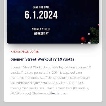
HARRASTAJILLE
UUTISET
Suomen Street Workout ry 10 vuotta
Suomen Street Workout yhdistys täyttää tänä vuonna 10
vuotta. Yhdistys perustettiin 2014 ja taipaleelle on
mahtunut monenmoista. Tule kanssamme muistelemaan
kulunutta vuosikymmentä 6.1.2024 klo 13:00-16:00
treenijamien merkeissä. Beast Factory, Kera (Karantie 2,
02630 Espoo) Ohjelmassa:
Read more…