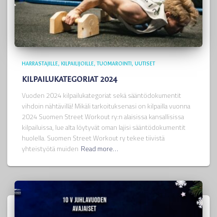
HARRASTAJILLE
KILPAILIJOILLE
TUOMAROINTI
UUTISET
KILPAILUKATEGORIAT 2024
Vuoden 2024 kilpailukategoriat sekä sääntödokumentit
vihdoin nähtävillä! Mikäli tarkoituksenasi on kilpailla vuonna
2024 Suomen Street Workout ry:n alaisissa kansallisissa
kilpailuissa, lue alta löytyvät oman lajisi sääntödokumentit
huolella. Suomen Street Workout ry tekee tiivistä
yhteistyötä muiden
Read more…